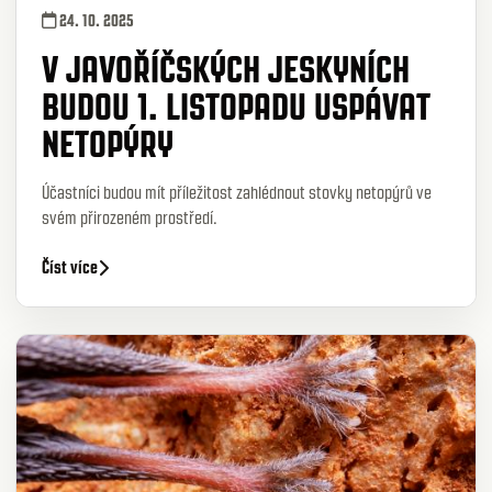
24. 10. 2025
V JAVOŘÍČSKÝCH JESKYNÍCH
BUDOU 1. LISTOPADU USPÁVAT
NETOPÝRY
Účastníci budou mít příležitost zahlédnout stovky netopýrů ve
svém přirozeném prostředí.
Číst více