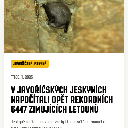
JAVOŘÍČSKÉ JESKYNĚ
30. 1. 2025
V JAVOŘÍČSKÝCH JESKYNÍCH
NAPOČÍTALI OPĚT REKORDNÍCH
6447 ZIMUJÍCÍCH LETOUNŮ
Jeskyně na Olomoucku potvrdily titul největšího známého