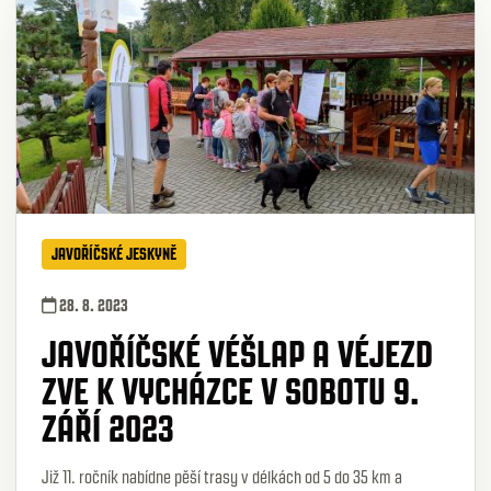
JAVOŘÍČSKÉ JESKYNĚ
28. 8. 2023
JAVOŘÍČSKÉ VÉŠLAP A VÉJEZD
ZVE K VYCHÁZCE V SOBOTU 9.
ZÁŘÍ 2023
Již 11. ročník nabídne pěší trasy v délkách od 5 do 35 km a