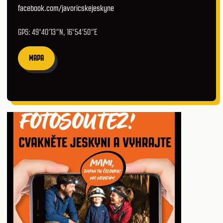
facebook.com/javoricskejeskyne
GPS: 49°40′13″N, 16°54′50″E
MAPA