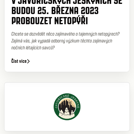
V JAVOŘÍČSKÝCH JESKYNÍCH SE
BUDOU 25. BŘEZNA 2023
PROBOUZET NETOPÝŘI
Chcete se dozvědět něco zajímavého o tajemných netopýrech?
Zajímá vás, jak vypadá odborný výzkum těchto zajímavých
nočních létajících savců?
Číst více