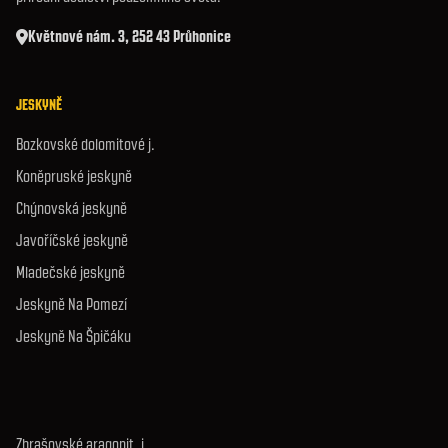
Květnové nám. 3, 252 43 Průhonice
JESKYNĚ
Bozkovské dolomitové j.
Koněpruské jeskyně
Chýnovská jeskyně
Javoříčské jeskyně
Mladečské jeskyně
Jeskyně Na Pomezí
Jeskyně Na Špičáku
Zbrašovské aragonit. j.