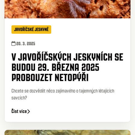
JAVOŘÍČSKÉ JESKYNĚ
20. 3. 2025
V JAVOŘÍČSKÝCH JESKYNÍCH SE
BUDOU 29. BŘEZNA 2025
PROBOUZET NETOPÝŘI
Chcete se dozvědět něco zajímavého o tajemných létajících
savcích?
Číst více