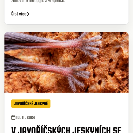
zimoviště netopýrů a vrápenců.
Číst více
JAVOŘÍČSKÉ JESKYNĚ
10. 11. 2024
V JAVOŘÍČSKÝCH JESKYNÍCH SE