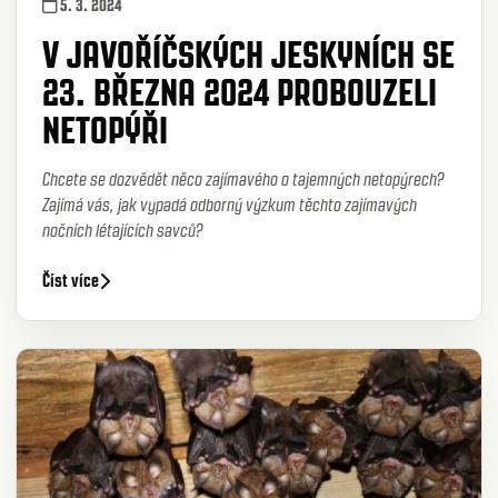
5. 3. 2024
V JAVOŘÍČSKÝCH JESKYNÍCH SE
23. BŘEZNA 2024 PROBOUZELI
NETOPÝŘI
Chcete se dozvědět něco zajímavého o tajemných netopýrech?
Zajímá vás, jak vypadá odborný výzkum těchto zajímavých
nočních létajících savců?
Číst více