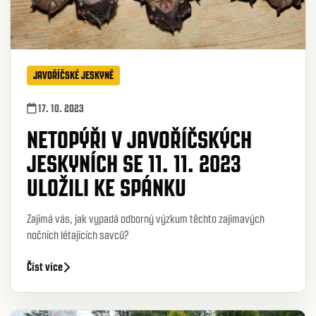
JAVOŘÍČSKÉ JESKYNĚ
17. 10. 2023
NETOPÝŘI V JAVOŘÍČSKÝCH
JESKYNÍCH SE 11. 11. 2023
ULOŽILI KE SPÁNKU
Zajímá vás, jak vypadá odborný výzkum těchto zajímavých
nočních létajících savců?
Číst více