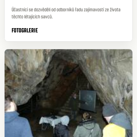
Účastnící se dozvěděli od odborníků řadu zajímavostí ze života
těchto létajících savců.
FOTOGALERIE