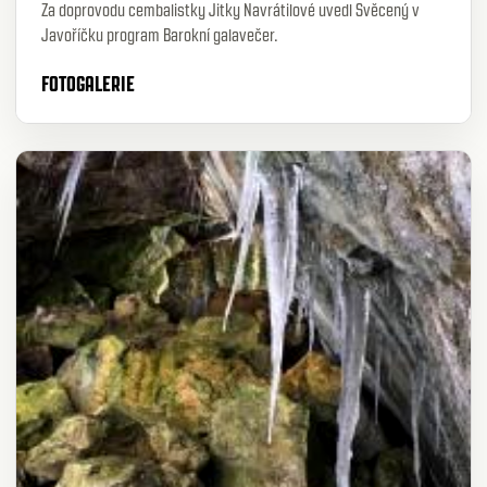
Za doprovodu cembalistky Jitky Navrátilové uvedl Svěcený v
Javoříčku program Barokní galavečer.
FOTOGALERIE