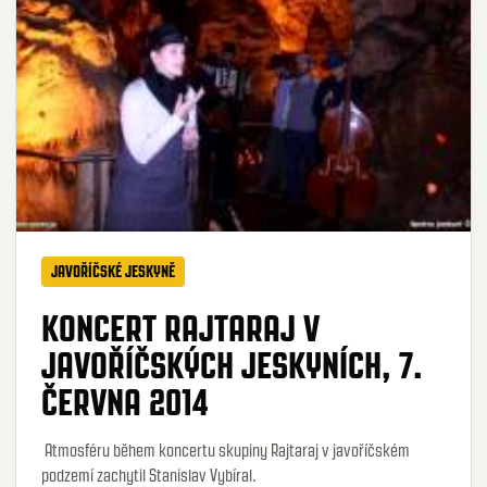
JAVOŘÍČSKÉ JESKYNĚ
KONCERT RAJTARAJ V
JAVOŘÍČSKÝCH JESKYNÍCH, 7.
ČERVNA 2014
Atmosféru během koncertu skupiny Rajtaraj v javoříčském
podzemí zachytil Stanislav Vybíral.