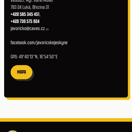
Vedoucí: Mgr. Karel Müller
783 24 Luká, Březina 31
+420 585 345 451
,
+420 730 575 924
javoricko@caves.cz
facebook.com/javoricskejeskyne
GPS: 49°40′13″N, 16°54′50″E
MAPA