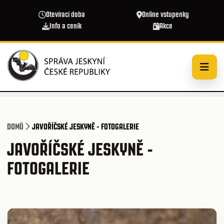
Přejít k hlavnímu obsahu
Otevírací doba
Online vstupenky
Info a ceník
Akce
DOMŮ
JAVOŘÍČSKÉ JESKYNĚ - FOTOGALERIE
JAVOŘÍČSKÉ JESKYNĚ -
FOTOGALERIE