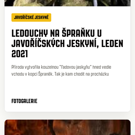
JAVOŘÍČSKÉ JESKYNĚ
LEDOUCHY NA ŠPRAŇKU U
JAVOŘÍČSKÝCH JESKYNÍ, LEDEN
2021
Příroda vytvořila kouzelnou "ľadovou jaskyňu" hned vedle
vchodu v kopci Špraněk. Tak je kam chodit na procházku
FOTOGALERIE